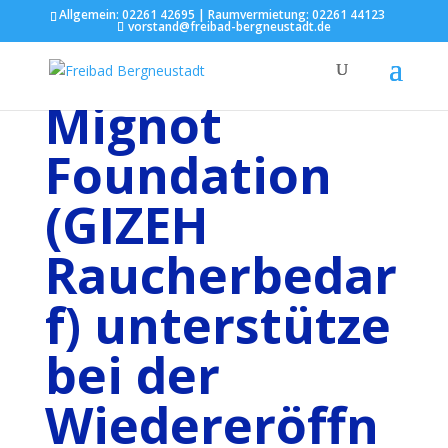
Allgemein: 02261 42695 |
Raumvermietung: 02261 44123
vorstand@freibad-bergneustadt.de
Mignot
Foundation
(GIZEH
Raucherbedar
f) unterstütze
bei der
Wiedereröffn